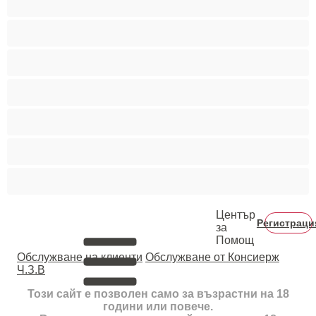
Пушещи жени
Средни гърди
Тийнейджъри 18+
Фетиш
Цветнокожи
Червенокоси
Център
Регистраци
за
Помощ
Oбслужване на клиенти
Обслужване от Консиерж
Ч.З.В
Този сайт е позволен само за възрастни на 18
години или повече.