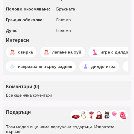
Полово окосмяване:
Бръсната
Гръдна обиколка:
Голяма
Дупе:
Голямо
Интереси
свирка
лапане на хуй
игра с дилдо
изпразване върху задник
дилдо игра
Коментари (0)
Все още няма коментари
Подаръци
Този модел още няма виртуални подаръци. Изпратете
първия!