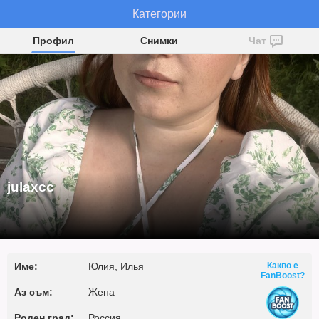
Категории
julaxcc
Профил
Снимки
Чат
julaxcc
Име:
Юлия, Илья
Какво е
FanBoost?
Аз съм:
Жена
Роден град:
Россия