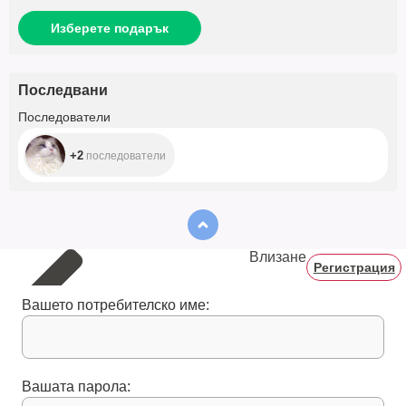
Изберете подарък
Последвани
+2
Последователи
+2
последователи
Влизане
Регистрация
Вашето потребителско име:
Вашата парола: