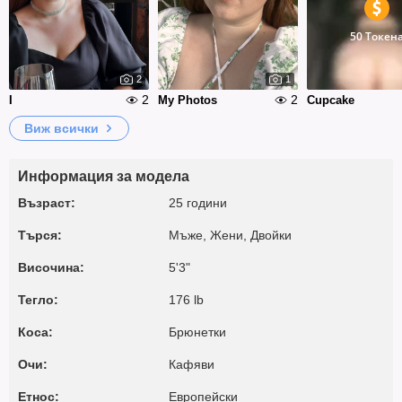
50 Токен
2
1
2
2
I
My Photos
Cupcake
Виж всички
Информация за модела
Възраст:
25 години
Търся:
Мъже, Жени, Двойки
Височина:
5'3"
Тегло:
176 lb
Коса:
Брюнетки
Очи:
Кафяви
Етнос:
Европейски