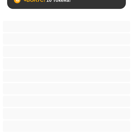
+БОНУС!
10 Токена!
BDSM
Азиатки
Анален
Арабки
Бабички
Бели Момичета
Блондинки
Бременни
Бръснати