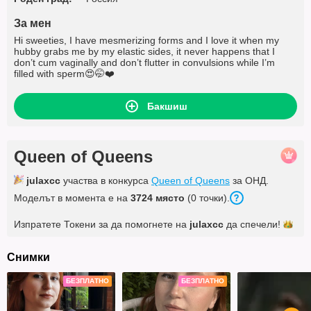
За мен
Hi sweeties, I have mesmerizing forms and I love it when my
hubby grabs me by my elastic sides, it never happens that I
don’t cum vaginally and don’t flutter in convulsions while I’m
filled with sperm😍🤭❤️
Бакшиш
Queen of Queens
julaxcc
участва в конкурса
Queen of Queens
за ОНД.
Моделът в момента е на
3724 място
(0 точки).
Изпратете Токени за да помогнете на
julaxcc
да
спечели!
Снимки
БЕЗПЛАТНО
БЕЗПЛАТНО