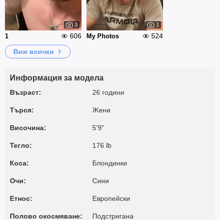
3
1
606
524
1
My Photos
Виж всички
Информация за модела
Възраст:
26 години
Търся:
Жени
Височина:
5'9"
Тегло:
176 lb
Коса:
Блондинки
Очи:
Сини
Етнос:
Европейски
Полово окосмяване:
Подстригана