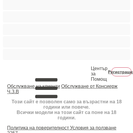
Средни гърди
Тийнейджъри 18+
Фетиш
Цветнокожи
Червенокоси
Център
Регистраци
за
Помощ
Oбслужване на клиенти
Обслужване от Консиерж
Ч.З.В
Този сайт е позволен само за възрастни на 18
години или повече.
Всички модели на този сайт са поне на 18
години.
Политика на поверителност
Условия за ползване