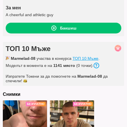
За мен
A cheerful and athletic guy
Бакшиш
ТОП 10 Мъже
Marmelad-08
участва в конкурса
ТОП 10 Мъже
.
Моделът в момента е на
1141 място
(0 точки).
Изпратете Токени за да помогнете на
Marmelad-08
да
спечели!
Снимки
БЕЗПЛАТНО
БЕЗПЛАТНО